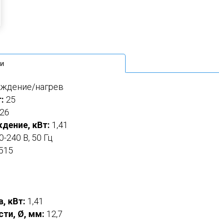
и
аждение/нагрев
:
25
26
дение, кВт:
1,41
0-240 В, 50 Гц
515
, кВт:
1,41
ти, Ø, мм:
12,7