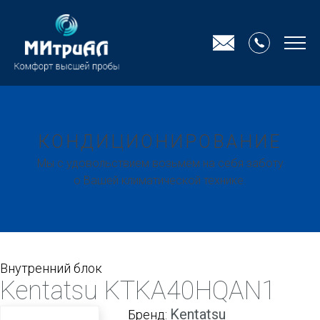
КОНДИЦИОНИРОВАНИЕ
Мы с удовольствием возьмём на себя заботу
о Вашей климатической технике.
Внутренний блок
Kentatsu KTKA40HQAN1
Kentatsu
Бренд: