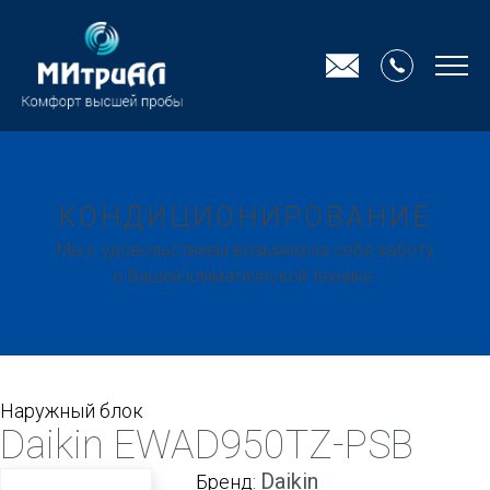
КОНДИЦИОНИРОВАНИЕ
Мы с удовольствием возьмём на себя заботу
о Вашей климатической технике.
Наружный блок
Daikin EWAD950TZ-PSB
Daikin
Бренд: