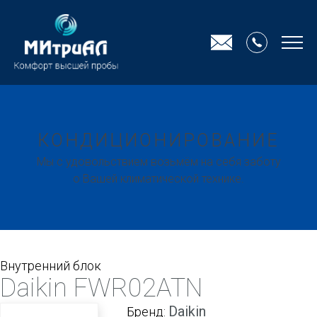
КОНДИЦИОНИРОВАНИЕ
Мы с удовольствием возьмём на себя заботу
о Вашей климатической технике.
Внутренний блок
Daikin FWR02ATN
Daikin
Бренд: