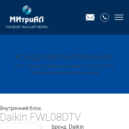
КОНДИЦИОНИРОВАНИЕ
Мы с удовольствием возьмём на себя заботу
о Вашей климатической технике.
Внутренний блок
Daikin FWL08DTV
Daikin
Бренд: